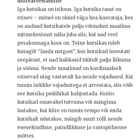
mittearvestamine
Iga kutsikas on isiksus. Iga kutsika taust on
erinev – mõnel on olnud väga hea kasvataja, kes
on andnud kutsikatele palju võimalusi maailma
mitmekesisust näha juba siis, kui nad veel
pesakonnaga koos on. Teine kutsikas tuleb
kusagilt “lauda nurgast”, kus kutsikad loovutati
seepärast, et nad hakkasid tüütult palju liikuma
ja sööma. Nende maailmad on kardinaalselt
erinevad ning vastavalt ka nende vajadused. Kui
tunnis isiklike vajadustega ei arvestata, siis võib
see kutsika psüühikat kahjustada.
Kuidas
kutsikad omavahel tutvuma või mängima
lastakse, kui kiire on tunnis tempo või mida
kutsikalt nõutakse, mängib suurt rolli nende
enesekindluse, paindlikkuse ja vastupidavuse
mõttes.