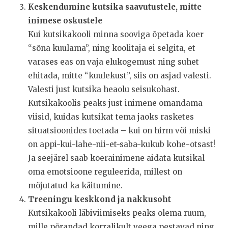
Keskendumine kutsika saavutustele, mitte
inimese oskustele
Kui kutsikakooli minna sooviga õpetada koer
“sõna kuulama”, ning koolitaja ei selgita, et
varases eas on vaja elukogemust ning suhet
ehitada, mitte “kuulekust”, siis on asjad valesti.
Valesti just kutsika heaolu seisukohast.
Kutsikakoolis peaks just inimene omandama
viisid, kuidas kutsikat tema jaoks rasketes
situatsioonides toetada – kui on hirm või miski
on appi-kui-lahe-nii-et-saba-kukub kohe-otsast!
Ja seejärel saab koerainimene aidata kutsikal
oma emotsioone reguleerida, millest on
mõjutatud ka käitumine.
Treeningu keskkond ja nakkusoht
Kutsikakooli läbiviimiseks peaks olema ruum,
mille põrandad korralikult veega pestavad ning