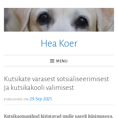
Skip
to
content
Hea Koer
MENU
Kutsikate varasest sotsialiseerimisest
ja kutsikakooli valimisest
29. Sep 2025
PUBLISHED ON
Kutsikaomanikud kirjutavad mulle sageli küsimusega,