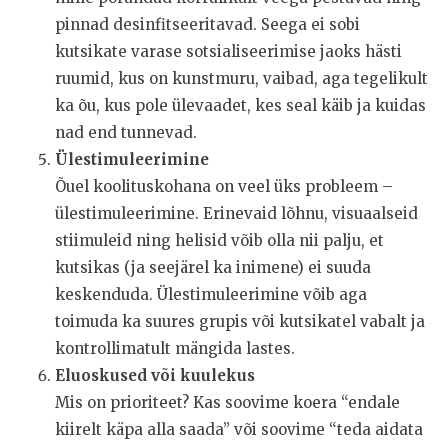
pinnad desinfitseeritavad. Seega ei sobi
kutsikate varase sotsialiseerimise jaoks hästi
ruumid, kus on kunstmuru, vaibad, aga tegelikult
ka õu, kus pole ülevaadet, kes seal käib ja kuidas
nad end tunnevad.
Ülestimuleerimine
Õuel koolituskohana on veel üks probleem –
ülestimuleerimine. Erinevaid lõhnu, visuaalseid
stiimuleid ning helisid võib olla nii palju, et
kutsikas (ja seejärel ka inimene) ei suuda
keskenduda. Ülestimuleerimine võib aga
toimuda ka suures grupis või kutsikatel vabalt ja
kontrollimatult mängida lastes.
Eluoskused või kuulekus
Mis on prioriteet? Kas soovime koera “endale
kiirelt käpa alla saada” või soovime “teda aidata