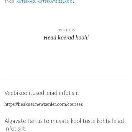
TAGS
KUTSIKAD
,
KUTSIKATE EELKOOL
Post
PREVIOUS
Head koerad kooli!
navigation
Veebikoolitused leiad infot siit:
https://heakoer.newzenler.com/courses
Algavate Tartus toimuvate koolituste kohta leiad
infot siit: