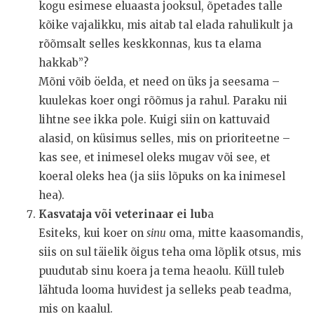
kogu esimese eluaasta jooksul, õpetades talle
kõike vajalikku, mis aitab tal elada rahulikult ja
rõõmsalt selles keskkonnas, kus ta elama
hakkab”?
Mõni võib öelda, et need on üks ja seesama –
kuulekas koer ongi rõõmus ja rahul. Paraku nii
lihtne see ikka pole. Kuigi siin on kattuvaid
alasid, on küsimus selles, mis on prioriteetne –
kas see, et inimesel oleks mugav või see, et
koeral oleks hea (ja siis lõpuks on ka inimesel
hea).
Kasvataja või veterinaar ei lub
a
Esiteks, kui koer on
sinu
oma, mitte kaasomandis,
siis on sul täielik õigus teha oma lõplik otsus, mis
puudutab sinu koera ja tema heaolu. Küll tuleb
lähtuda looma huvidest ja selleks peab teadma,
mis on kaalul.