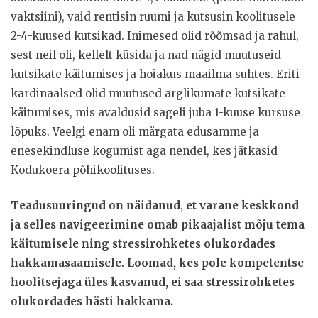
vaktsiini), vaid rentisin ruumi ja kutsusin koolitusele
2-4-kuused kutsikad. Inimesed olid rõõmsad ja rahul,
sest neil oli, kellelt küsida ja nad nägid muutuseid
kutsikate käitumises ja hoiakus maailma suhtes. Eriti
kardinaalsed olid muutused arglikumate kutsikate
käitumises, mis avaldusid sageli juba 1-kuuse kursuse
lõpuks. Veelgi enam oli märgata edusamme ja
enesekindluse kogumist aga nendel, kes jätkasid
Kodukoera põhikoolituses.
Teadusuuringud on näidanud, et varane keskkond
ja selles navigeerimine omab pikaajalist mõju tema
käitumisele ning stressirohketes olukordades
hakkamasaamisele. Loomad, kes pole kompetentse
hoolitsejaga üles kasvanud, ei saa stressirohketes
olukordades hästi hakkama.