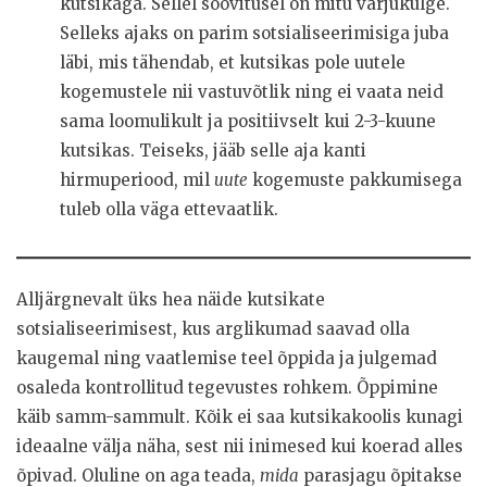
kutsikaga. Sellel soovitusel on mitu varjukülge.
Selleks ajaks on parim sotsialiseerimisiga juba
läbi, mis tähendab, et kutsikas pole uutele
kogemustele nii vastuvõtlik ning ei vaata neid
sama loomulikult ja positiivselt kui 2-3-kuune
kutsikas. Teiseks, jääb selle aja kanti
hirmuperiood, mil
uute
kogemuste pakkumisega
tuleb olla väga ettevaatlik.
Alljärgnevalt üks hea näide kutsikate
sotsialiseerimisest, kus arglikumad saavad olla
kaugemal ning vaatlemise teel õppida ja julgemad
osaleda kontrollitud tegevustes rohkem. Õppimine
käib samm-sammult. Kõik ei saa kutsikakoolis kunagi
ideaalne välja näha, sest nii inimesed kui koerad alles
õpivad. Oluline on aga teada,
mida
parasjagu õpitakse