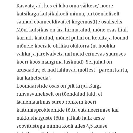
Kasvatajad, kes ei luba oma väikese/ noore
kutsikaga kutsikakooli minna, on tõenäoliselt
saanud ebameeldiva(te) kogemus(t)e osaliseks.
Mõni kutsikas on ära hirmutatud, mõne osas liialt
karmilt käitutud, mõnel puhul on koolitaja loonud
mõnele koerale ohtliku olukorra (nt hoolika
valiku ja järelvalveta mitmeid erinevas suuruses
koeri koos mängima lasknud). Sel juhul on
arusaadav, et nad lähtuvad mõttest “parem karta,
kui kahetseda”.
Loomaarstide osas on pilt kirju. Kuigi
rahvusvaheliselt on tõendatud fakt, et
läänemaailmas sureb rohkem koeri
käitumisprobleemide tõttu eutaneerimise kui
nakkushaiguste tõttu, jätkab hulk arste
soovitustega minna kooli alles 4,5 kuuse