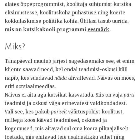
alates õppeprogrammist, koolitaja suhtumist kutsika
eksimustesse, koolituskoha puhastuse ning koerte
kokkulaskmise poliitika kohta. Ühtlasi tasub uurida,
mis on kutsikakooli programmi
eesmärk
.
Miks?
Tänapäeval muutub järjest sagedasemaks see, et enim
kliente saavad need, kel endal teadmisi-oskusi küll
napib, kes suudavad
näida
ahvatlevad. Näivus on moes,
eriti sotsiaalmeedias.
Näivus ei aita aga kutsikat kasvatada. Siis on vaja
päris
teadmisi ja oskusi väga erinevatest valdkondadest.
Vali see, kes pakub
päriselt
väärtuspõhist koolitust,
millega koos käivad teadmised, oskused ja
kogemused, mis aitavad sul oma koera pikaajaliselt
toetada, mis ehitavad teie usalduslikku suhet ning