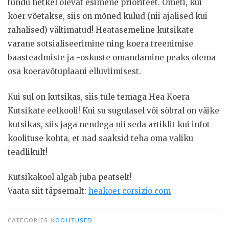
tundu hetkel olevat esimene prioriteet. Ometi, kui
koer võetakse, siis on mõned kulud (nii ajalised kui
rahalised) vältimatud! Heatasemeline kutsikate
varane sotsialiseerimine ning koera treenimise
baasteadmiste ja -oskuste omandamine peaks olema
osa koeravõtuplaani elluviimisest.
Kui sul on kutsikas, siis tule temaga Hea Koera
Kutsikate eelkooli! Kui su sugulasel või sõbral on väike
kutsikas, siis jaga nendega nii seda artiklit kui infot
koolituse kohta, et nad saaksid teha oma valiku
teadlikult!
Kutsikakool algab juba peatselt!
Vaata siit täpsemalt:
heakoer.corsizio.com
CATEGORIES
KOOLITUSED