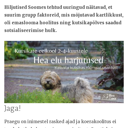
Hiljutised Soomes tehtud uuringud näitavad, et
suurim grupp faktoreid, mis mõjutavad kartlikkust,
oli emaslooma hoolitus ning kutsikapõlves saadud
sotsialiseerimise hulk.
Jaga!
Praegu on inimestel rasked ajad ja koerakoolitus ei