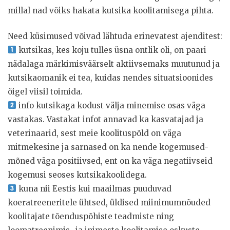
millal nad võiks hakata kutsika koolitamisega pihta.
Need küsimused võivad lähtuda erinevatest ajenditest:
kutsikas, kes koju tulles üsna ontlik oli, on paari
nädalaga märkimisväärselt aktiivsemaks muutunud ja
kutsikaomanik ei tea, kuidas nendes situatsioonides
õigel viisil toimida.
info kutsikaga kodust välja minemise osas väga
vastakas. Vastakat infot annavad ka kasvatajad ja
veterinaarid, sest meie koolituspõld on väga
mitmekesine ja sarnased on ka nende kogemused-
mõned väga positiivsed, ent on ka väga negatiivseid
kogemusi seoses kutsikakoolidega.
kuna nii Eestis kui maailmas puuduvad
koeratreeneritele ühtsed, üldised miinimumnõuded
koolitajate tõenduspõhiste teadmiste ning