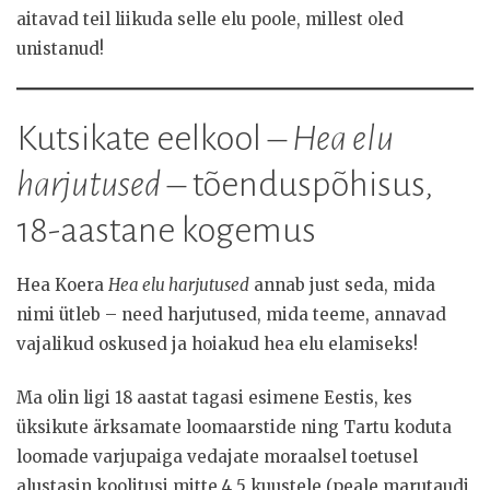
aitavad teil liikuda selle elu poole, millest oled
unistanud!
Kutsikate eelkool –
Hea elu
harjutused
– tõenduspõhisus,
18-aastane kogemus
Hea Koera
Hea elu harjutused
annab just seda, mida
nimi ütleb – need harjutused, mida teeme, annavad
vajalikud oskused ja hoiakud hea elu elamiseks!
Ma olin ligi 18 aastat tagasi esimene Eestis, kes
üksikute ärksamate loomaarstide ning Tartu koduta
loomade varjupaiga vedajate moraalsel toetusel
alustasin koolitusi mitte 4,5 kuustele (peale marutaudi