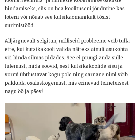
loomatreenimis- ja inimeste koolitamise oskuste
hindamiseks, siis on hea koolituseni jõudmine kas
loterii või nõuab see kutsikaomanikult tõsist
uurimistööd.
Alljärgnevalt selgitan, milliseid probleeme võib tulla
ette, kui kutsikakooli valida näiteks ainult asukohta
või hinda silmas pidades. See ei pruugi anda sulle
tulemust, mida soovid, sest kutsikakoolide sisu ja
vormi ühtlustavat kogu pole ning sarnane nimi võib
pakkuda osaluskogemust, mis erinevad teineteisest
nagu öö ja päev!