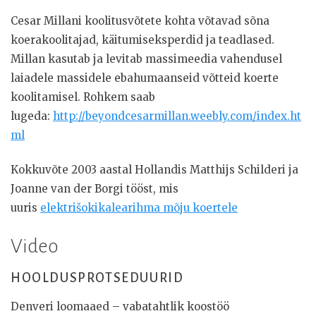
Cesar Millani koolitusvõtete kohta võtavad sõna
koerakoolitajad, käitumiseksperdid ja teadlased.
Millan kasutab ja levitab massimeedia vahendusel
laiadele massidele ebahumaanseid võtteid koerte
koolitamisel. Rohkem saab
lugeda:
http://beyondcesarmillan.weebly.com/index.ht
ml
Kokkuvõte 2003 aastal Hollandis Matthijs Schilderi ja
Joanne van der Borgi tööst, mis
uuris
elektrišokikalearihma mõju koertele
Video
HOOLDUSPROTSEDUURID
Denveri loomaaed – vabatahtlik koostöö