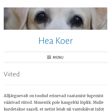
Skip
to
content
Hea Koer
MENU
Viited
Alljärgnevalt on toodud erinevad vaatamist-lugemist
väärivad viited. Nimestik pole kaugeltki lõplik. Mulle
kurdetakse sageli, et netist leiab nii vastukäivat infot