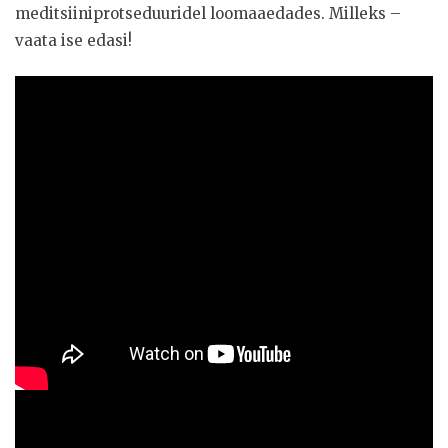
meditsiiniprotseduuridel loomaaedades. Milleks –
vaata ise edasi!