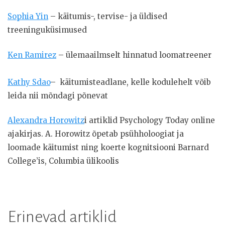
Sophia Yin
– käitumis-, tervise- ja üldised
treeninguküsimused
Ken Ramirez
– ülemaailmselt hinnatud loomatreener
Kathy Sdao
– käitumisteadlane, kelle kodulehelt võib
leida nii mõndagi põnevat
Alexandra Horowitz
i artiklid Psychology Today online
ajakirjas. A. Horowitz õpetab psühholoogiat ja
loomade käitumist ning koerte kognitsiooni Barnard
College’is, Columbia ülikoolis
Erinevad artiklid