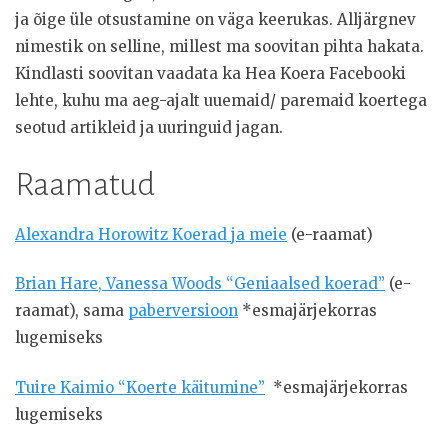
ja õige üle otsustamine on väga keerukas. Alljärgnev
nimestik on selline, millest ma soovitan pihta hakata.
Kindlasti soovitan vaadata ka Hea Koera Facebooki
lehte, kuhu ma aeg-ajalt uuemaid/ paremaid koertega
seotud artikleid ja uuringuid jagan.
Raamatud
Alexandra Horowitz Koerad ja meie
(e-raamat)
Brian Hare,
Vanessa Woods “Geniaalsed koerad”
(e-
raamat), sama
paberversioon
*esmajärjekorras
lugemiseks
Tuire Kaimio “Koerte käitumine”
*esmajärjekorras
lugemiseks