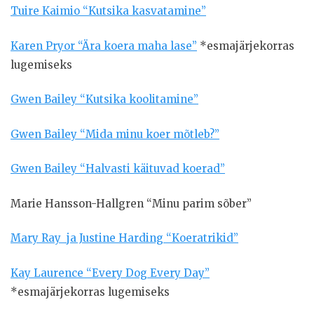
Tuire Kaimio “Kutsika kasvatamine”
Karen Pryor “Ära koera maha lase”
*esmajärjekorras
lugemiseks
Gwen Bailey “Kutsika koolitamine”
Gwen Bailey “Mida minu koer mõtleb?”
Gwen Bailey “Halvasti käituvad koerad”
Marie Hansson-Hallgren “Minu parim sõber”
Mary Ray ja Justine Harding “Koeratrikid”
Kay Laurence “Every Dog Every Day”
*esmajärjekorras lugemiseks