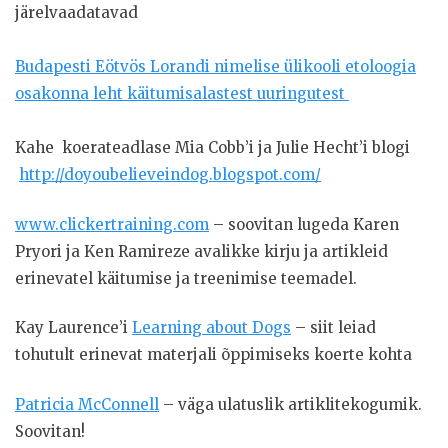
järelvaadatavad
Budapesti Eötvös Lorandi nimelise ülikooli etoloogia
osakonna leht käitumisalastest uuringutest
Kahe koerateadlase Mia Cobb’i ja Julie Hecht’i blogi
http://doyoubelieveindog.blogspot.com/
www.clickertraining.com
– soovitan lugeda Karen
Pryori ja Ken Ramireze avalikke kirju ja artikleid
erinevatel käitumise ja treenimise teemadel.
Kay Laurence’i
Learning about Dogs
– siit leiad
tohutult erinevat materjali õppimiseks koerte kohta
Patricia McConnell
– väga ulatuslik artiklitekogumik.
Soovitan!