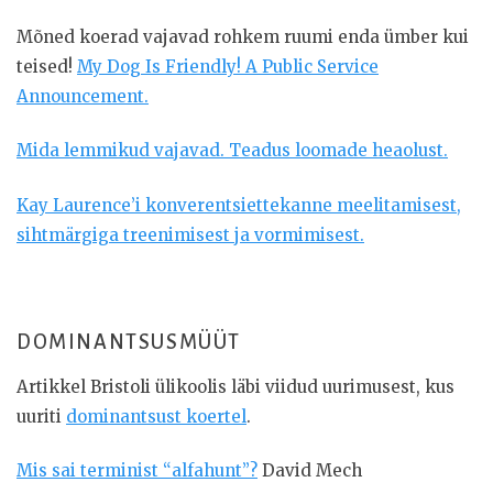
Mõned koerad vajavad rohkem ruumi enda ümber kui
teised!
My Dog Is Friendly! A Public Service
Announcement.
Mida lemmikud vajavad. Teadus loomade heaolust.
Kay Laurence’i konverentsiettekanne meelitamisest,
sihtmärgiga treenimisest ja vormimisest.
DOMINANTSUSMÜÜT
Artikkel Bristoli ülikoolis läbi viidud uurimusest, kus
uuriti
dominantsust koertel
.
Mis sai terminist “alfahunt”?
David Mech