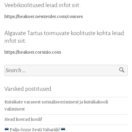
Veebikoolitused leiad infot siit:
https://heakoer.newzenler.com/courses
Algavate Tartus toimuvate koolituste kohta leiad
infot siit:
https://heakoer.corsizio.com
Search
for:
Värsked postitused
Kutsikate varasest sotsialiseerimisest ja kutsikakooli
valimisest
Head koerad kooli!
Palju õnne Eesti Vabariik!